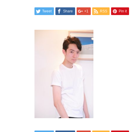
Tweet
Share
+1
RSS
Pin it