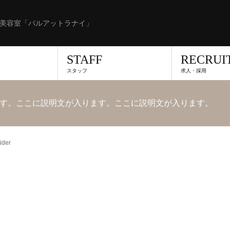
美容室「パルアットラナイ」
STAFF
RECRUI
スタッフ
求人・採用
す。ここに説明文が入ります。ここに説明文が入ります。
ider